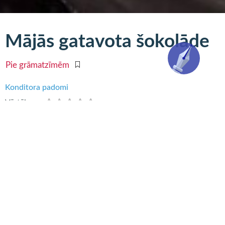
Mājās gatavota šokolāde
Pie grāmatzīmēm
Konditora padomi
Vērtējums:
Nepieciešams:
5 ēdamkarotes kakao,
7 ēdamkarotes cukura,
5 ēdamkarotes piena,
50 g sviesta,
1 ēdamkarote miltu,
1 tējkarote sasmalcinātu ciedru riekstu vai kādu