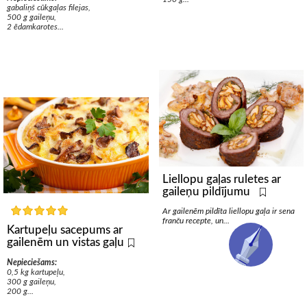
gabaliņš cūkgaļas filejas,
500 g gaileņu,
2 ēdamkarotes...
Liellopu gaļas ruletes ar
gaileņu pildījumu
Ar gailenēm pildīta liellopu gaļa ir sena
franču recepte, un...
Kartupeļu sacepums ar
gailenēm un vistas gaļu
Nepieciešams:
0,5 kg kartupeļu,
300 g gaileņu,
200 g...