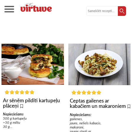
Sēņu ēdieni
Ar sēnēm pildīti kartupeļu
Ceptas gailenes ar
plāceņi
kabačiem un makaroniem
Nepieciešams
Nepieciešams:
500 g kartupeļu
gailenes,
~50 g miltu
jauns, neliels kabacis,
30 g...
makaroni,
jaunie sīpoli ar...