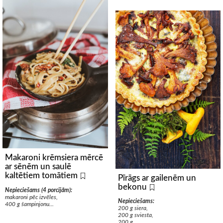
Makaroni krēmsiera mērcē
ar sēnēm un saulē
kaltētiem tomātiem
Pīrāgs ar gailenēm un
bekonu
Nepieciešams (4 porcijām):
makaroni pēc izvēles,
Nepieciešams:
400 g šampinjonu...
200 g siera,
200 g sviesta,
200 g...