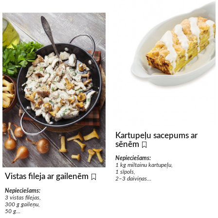
Kartupeļu sacepums ar
sēnēm
Nepieciešams:
1 kg miltainu kartupeļu,
1 sīpols,
Vistas fileja ar gailenēm
2–3 daiviņas...
Nepieciešams:
3 vistas filejas,
300 g gaileņu,
50 g...