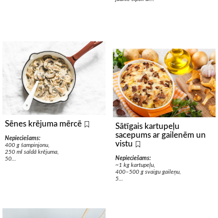
Sēnes krējuma mērcē
Sātīgais kartupeļu
sacepums ar gailenēm un
Nepieciešams:
vistu
400 g šampinjonu,
250 ml saldā krējuma,
Nepieciešams:
50...
~1 kg kartupeļu,
400–500 g svaigu gaileņu,
5...