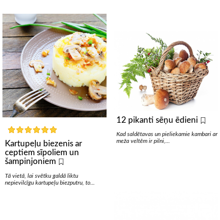
12 pikanti sēņu ēdieni
Kad saldētavas un pieliekamie kambari ar
meža veltēm ir pilni,...
Kartupeļu biezenis ar
ceptiem sīpoliem un
šampinjoniem
Tā vietā, lai svētku galdā liktu
nepievilcīgu kartupeļu biezputru, to...