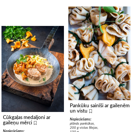
Pankūku sainīši ar gailenēm
un vistu
Cūkgaļas medaljoni ar
Nepieciešams:
gaileņu mērci
plānās pankūkas,
200 g vistas filejas,
Nepieciešams:
150 g...