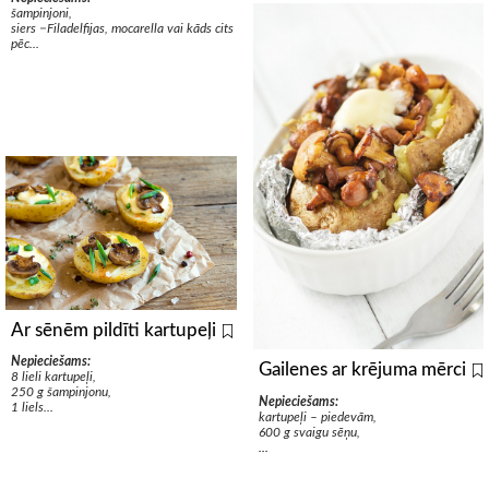
šampinjoni,
siers −Filadelfijas, mocarella vai kāds cits
pēc...
Ar sēnēm pildīti kartupeļi
Nepieciešams:
Gailenes ar krējuma mērci
8 lieli kartupeļi,
250 g šampinjonu,
Nepieciešams:
1 liels...
kartupeļi – piedevām,
600 g svaigu sēņu,
...