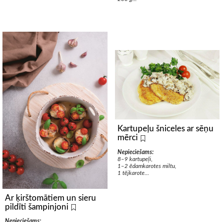
Kartupeļu šniceles ar sēņu
mērci
Nepieciešams:
8–9 kartupeļi,
1–2 ēdamkarotes miltu,
1 tējkarote...
Ar ķirštomātiem un sieru
pildīti šampinjoni
Nepieciešams: