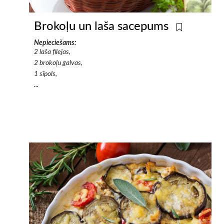
Brokoļu un laša sacepums
Nepieciešams:
2 laša filejas,
2 brokoļu galvas,
1 sīpols,
...