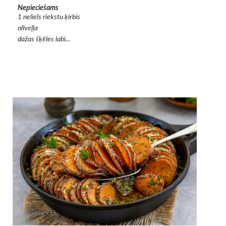
Nepieciešams
1 neliels riekstu ķirbis
olīveļļa
dažas šķēles labi...