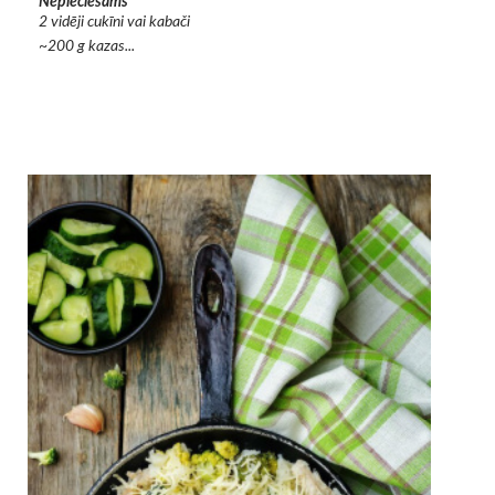
Nepieciešams
2 vidēji cukīni vai kabači
~200 g kazas...