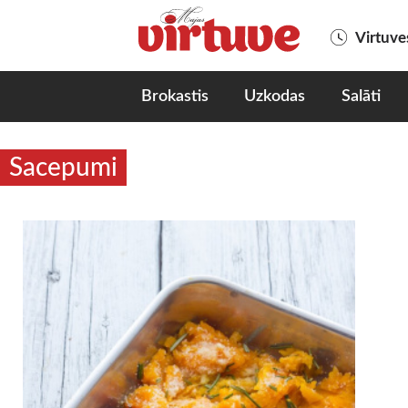
Virtuv
Brokastis
Uzkodas
Salāti
Sacepumi