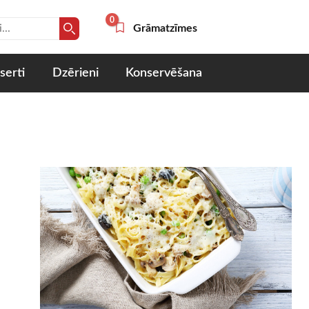
0
Grāmatzīmes
serti
Dzērieni
Konservēšana