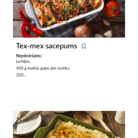
Tex-mex sacepums
Nepieciešams:
tortiljas,
400 g maltās gaļas pēc izvēles,
200...