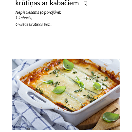
krūtiņas ar kabačiem
Nepieciešams (6 porcijām):
1 kabacis,
6 vistas krūtiņas bez...