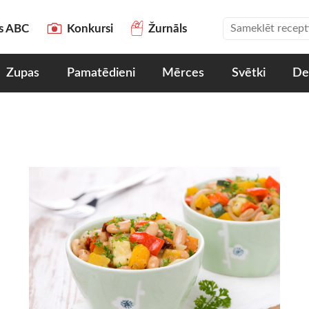
es ABC
Konkursi
Žurnāls
Zupas
Pamatēdieni
Mērces
Svētki
De