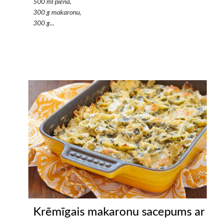
500 ml piena,
300 g makaronu,
300 g...
Krēmīgais makaronu sacepums ar