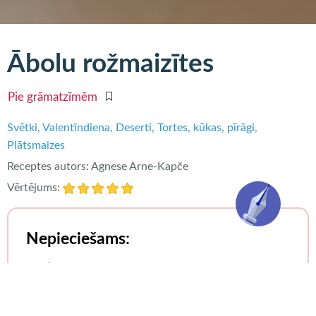
Ābolu rožmaizītes
Pie grāmatzīmēm
Svētki
Valentīndiena
Deserti
Tortes, kūkas, pīrāgi
Plātsmaizes
Receptes autors:
Agnese Arne-Kapče
Vērtējums:
Nepieciešams:
3–5 sārti āboli,
1 glāze cukura,
2 glāzes ūdens,