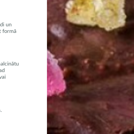
di un
t formā
alcinātu
Tad
vai
.