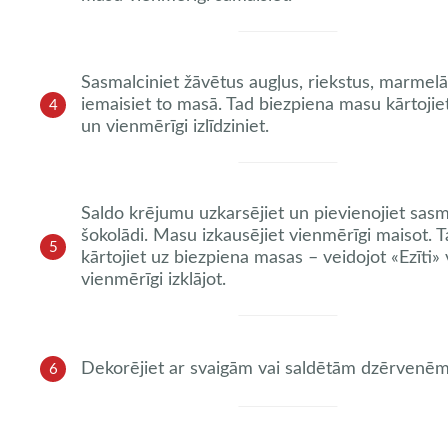
Sasmalciniet žāvētus augļus, riekstus, marmelā
iemaisiet to masā. Tad biezpiena masu kārtojie
4
un vienmērīgi izlīdziniet.
Saldo krējumu uzkarsējiet un pievienojiet sasm
šokolādi. Masu izkausējiet vienmērīgi maisot. 
5
kārtojiet uz biezpiena masas – veidojot «Ezīti» 
vienmērīgi izklājot.
Dekorējiet ar svaigām vai saldētām dzērvenēm
6