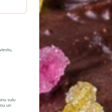
viestu,
onu sulu
enu un