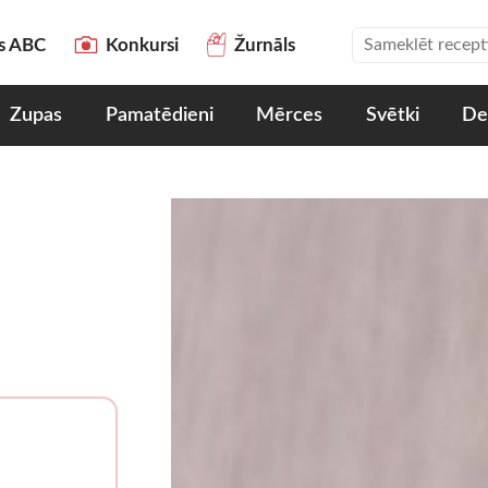
es ABC
Konkursi
Žurnāls
Zupas
Pamatēdieni
Mērces
Svētki
De