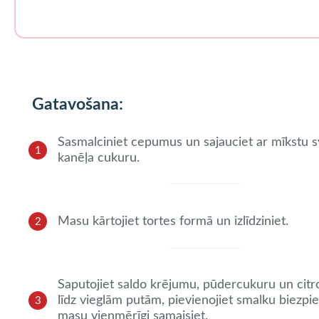
Gatavošana:
Sasmalciniet cepumus un sajauciet ar mīkstu s
1
kanēļa cukuru.
Masu kārtojiet tortes formā un izlīdziniet.
2
Saputojiet saldo krējumu, pūdercukuru un citr
līdz vieglām putām, pievienojiet smalku biezpi
3
masu vienmērīgi samaisiet.