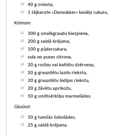
40 g sviesta,
1 tējkarote «Dansukker» kanēļa cukura,
Krēmam
:
300 g smalkgraudu biezpiena,
200 g saldā krējuma,
100 g pūdercukura,
sula no puses citrona,
20 g rozīņu vai kaltētu dzērveņu,
20 g grauzdētu lazdu riekstu,
20 g grauzdētu Indijas riekstu,
20 g žāvētu aprikožu,
50 g smiltsērkšķu marmelādes.
Glazūrai
:
50 g tumšās šokolādes,
25 g saldā krējuma.