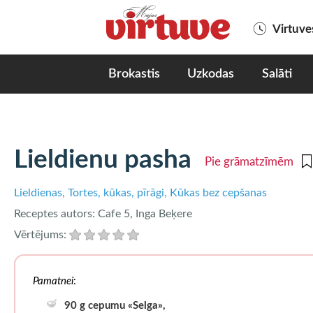
Virtuv
Brokastis
Uzkodas
Salāti
Lieldienu pasha
Pie grāmatzīmēm
Lieldienas
Tortes, kūkas, pīrāgi
Kūkas bez cepšanas
Receptes autors:
Cafe 5, Inga Beķere
Vērtējums:
Pamatnei
:
90 g cepumu «Selga»,