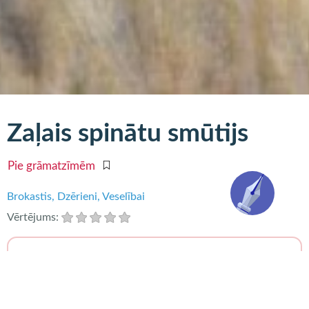
Zaļais spinātu smūtijs
Pie grāmatzīmēm
Brokastis
Dzērieni
Veselībai
Vērtējums:
Nepieciešams:
sauja spinātu lapu,