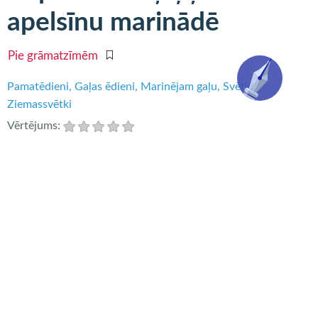
apelsīnu marinādē
Pie grāmatzīmēm
Pamatēdieni
Gaļas ēdieni
Marinējam gaļu
Svētki
Ziemassvētki
Vērtējums:
Sulīgas, kraukšķīgu ādiņu, viegli pagatavojamas un
neticami gardas vistiņas!
Nepieciešams:
8 vistu šķiņķīši,
3 daiviņas ķiploku,
šķipsna sāls,
šķipsna maltu piparu,
1 ēdamkarote sinepju,