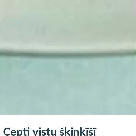
Cepti vistu šķiņķīšī