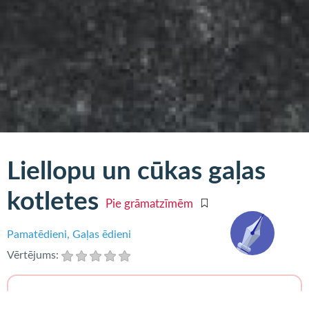
Liellopu un cūkas gaļas
kotletes
Pie grāmatzīmēm
Pamatēdieni
Gaļas ēdieni
Vērtējums:
Nepieciešams