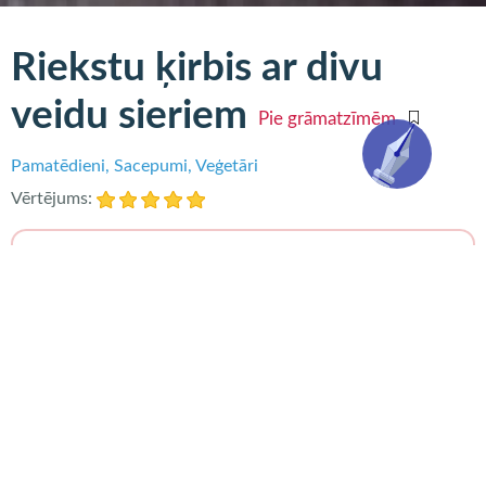
Riekstu ķirbis ar divu
veidu sieriem
Pie grāmatzīmēm
Pamatēdieni
Sacepumi
Veģetāri
Vērtējums:
Nepieciešams
1 neliels riekstu ķirbis
olīveļļa
dažas šķēles labi kūstoša siera vai nedaudz
kāda cietā siera, piemēram, parmezāna
sauja valriekstu
sāls un malti melnie pipari pēc garšas