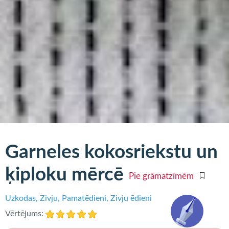
Garneles kokosriekstu un
ķiploku mērcē
Pie grāmatzīmēm
Uzkodas
Zivju
Pamatēdieni
Zivju ēdieni
Vērtējums: