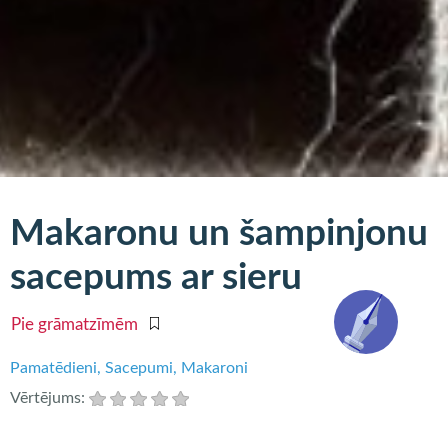
Makaronu un šampinjonu
sacepums ar sieru
Pie grāmatzīmēm
Pamatēdieni
Sacepumi
Makaroni
Vērtējums: