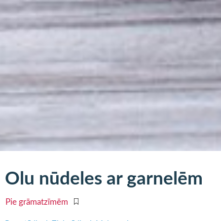
Olu nūdeles ar garnelēm
Pie grāmatzīmēm