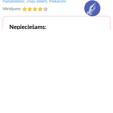
Pamatēdieni
Zivju ēdieni
Makaroni
Vērtējums:
Nepieciešams:
olu nūdeles,
garneles,
paprika,
neliels cukīni (vai daļa no lielāka),
1–2 burkāni,
1–2 ķiploka daiviņas,
nedaudz ingvera,
cepšanai vokpannā piemērota eļļa,
čili pulveris,
nedaudz sojas eļļas,
daži pilieni sezama eļļas,
terijaki mērce,