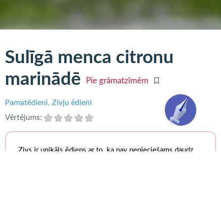
Sulīgā menca citronu
marinādē
Pie grāmatzīmēm
Pamatēdieni
Zivju ēdieni
Vērtējums:
Zivs ir unikāls ēdiens ar to, ka nav nepieciešams daudz
sastāvdaļu, lai panāktu izcilu rezultātu. Dažkārt pietiek
tikai ar sāli, pipariem un citronu, lai iegūtu pasakaini
neaizmirstamu piedzīvojumu garšu kārpiņām. Dienās, kad
kārojas kas gards, bet vienlaikus arī vienkārši
pagatavojams, noderēs šī recepte.