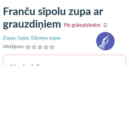
Franču sīpolu zupa ar
grauzdiņiem
Pie grāmatzīmēm
Zupas
Gaļas
Dārzeņu zupas
Vērtējums:
Nepieciešams:
300 g balto sīpolu,
2 ēdamkarotes sviesta,
1 ēdamkarote miltu,
800 ml gaļas buljona,
200 ml sausā baltvīna,
sāls un pipari pēc garšas,
baltmaizes šķēles pasniegšanai,