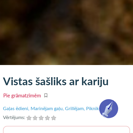
Vistas šašliks ar kariju
Pie grāmatzīmēm
Gaļas ēdieni
Marinējam gaļu
Grillējam
Pikniks
Vērtējums: