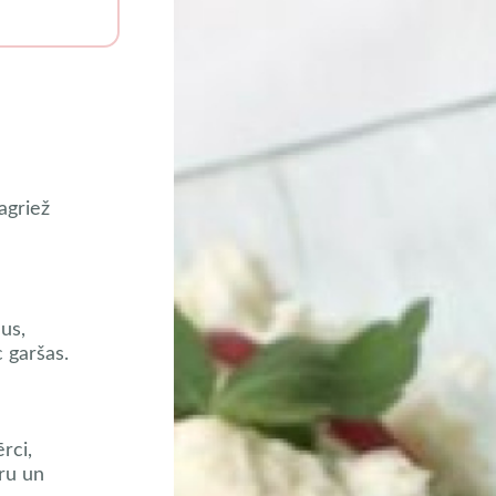
sagriež
us,
c garšas.
rci,
eru un