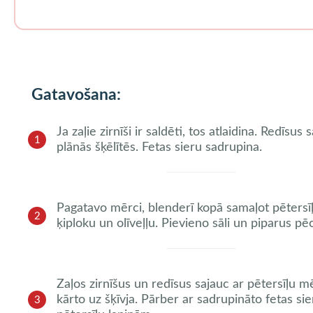
Gatavošana:
Ja zaļie zirnīši ir saldēti, tos atlaidina. Redīsus 
1
plānās šķēlītēs. Fetas sieru sadrupina.
Pagatavo mērci, blenderī kopā samaļot pētersīļ
2
ķiploku un olīveļļu. Pievieno sāli un piparus pē
Zaļos zirnīšus un redīsus sajauc ar pētersīļu mē
kārto uz šķīvja. Pārber ar sadrupināto fetas si
3