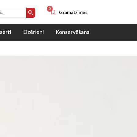
0
Grāmatzīmes
serti
Dzērieni
Konservēšana