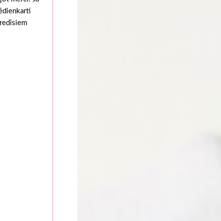
ēdienkarti
 redīsiem