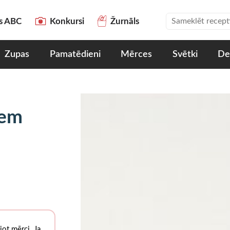
es ABC
Konkursi
Žurnāls
Zupas
Pamatēdieni
Mērces
Svētki
De
iem
jot mērci. Ja