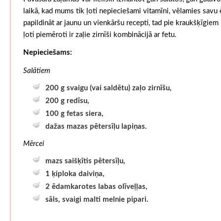
laikā, kad mums tik ļoti nepieciešami vitamīni, vēlamies savu 
papildināt ar jaunu un vienkāršu recepti, tad pie kraukšķīgiem
ļoti piemēroti ir zaļie zirnīši kombinācijā ar fetu.
Nepieciešams:
Salātiem
200 g svaigu (vai saldētu) zaļo zirnīšu,
200 g redīsu,
100 g fetas siera,
dažas mazas pētersīļu lapiņas.
Mērcei
mazs saišķītis pētersīļu,
1 ķiploka daiviņa,
2 ēdamkarotes labas olīveļļas,
sāls, svaigi malti melnie pipari.