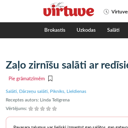
Virtuv
Brokastis
Uzkodas
Salāti
Zaļo zirnīšu salāti ar redīs
Pie grāmatzīmēm
Salāti
Dārzeņu salāti
Pikniks
Lieldienas
Receptes autors:
Linda Tellgrena
Vērtējums:
Pavasara zaļumus var lieliski izmantot gan salātos, gan gatavo